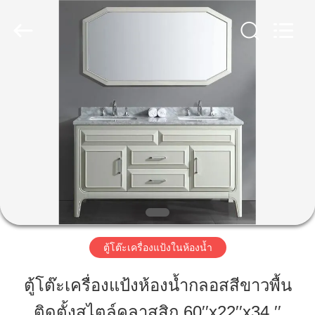
©
2020
-
2026
ZENVO
(CHINA)
CO.,LTD.
All
Rights
บ้าน
Reserved.
สินค้า
เกี่ยว
กับ
เรา
ตู้โต๊ะเครื่องแป้งในห้องน้ำ
ตู้โต๊ะเครื่องแป้งห้องน้ำกลอสสีขาวพื้น
ทัวร์
ติดตั้งสไตล์คลาสสิก 60′′x22′′x34 ′′