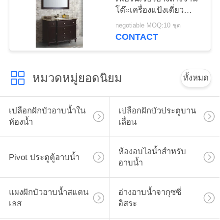
โต๊ะเครื่องแป้งเดี่ยว
พร้อมกระจก
negotiable MOQ:10 ชุด
CONTACT
หมวดหมู่ยอดนิยม
ทั้งหมด
เปลือกฝักบัวอาบน้ำใน
เปลือกฝักบัวประตูบาน
ห้องน้ำ
เลื่อน
ห้องอบไอน้ำสำหรับ
Pivot ประตูตู้อาบน้ำ
อาบน้ำ
แผงฝักบัวอาบน้ำสแตน
อ่างอาบน้ำจากุซซี่
เลส
อิสระ