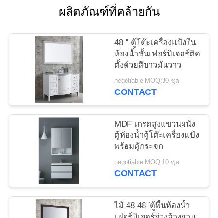
ใบ
ผลิตภัณฑ์ที่คล้ายกัน
เสนอ
48 ′′ ตู้โต๊ะเครื่องแป้งใน
ราคา
ห้องน้ำชั้นเฟอร์นิเจอร์ติด
ตั้งด้วยสีขาวมันวาว
negotiable MOQ:30 ชุด
แผนผัง
CONTACT
เว็บไซต์
MDF เกรดสูงแขวนผนัง
ตู้ห้องน้ำตู้โต๊ะเครื่องแป้ง
PRIVACY
พร้อมตู้กระจก
POLICY
negotiable MOQ:10 ชุด
CONTACT
ไม้ 48 48 ′ตู้พื้นห้องน้ำ
เฟอร์นิเจอร์อ่างล้างจาน