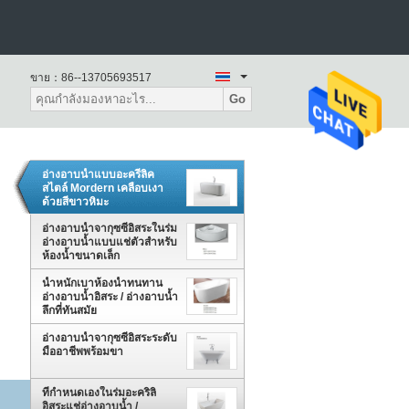
ขาย：
86--13705693517
Go
อ่างอาบน้ำแบบอะครีลิค
สไตล์ Mordern เคลือบเงา
ด้วยสีขาวหิมะ
อ่างอาบน้ำจากุซซี่อิสระในร่ม
อ่างอาบน้ำแบบแช่ตัวสำหรับ
ห้องน้ำขนาดเล็ก
น้ำหนักเบาห้องน้ำทนทาน
อ่างอาบน้ำอิสระ / อ่างอาบน้ำ
ลึกที่ทันสมัย
อ่างอาบน้ำจากุซซี่อิสระระดับ
มืออาชีพพร้อมขา
ที่กำหนดเองในร่มอะคริลิ
อิสระแช่อ่างอาบน้ำ /