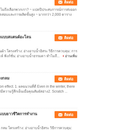
ติดต่อ
 ทำไมถึงเลือกพวกเรา? ~ แปดปีประสบการณ์การส่งออก
ดสอบและการผลิตขั้นสูง ~ มากกว่า 2,000 ตาราง
บน้ำแบบสแตนด์อะโลน
ติดต่อ
ผืนผ้า โครงสร้าง: อ่างอาบน้ำอิสระ วิธีการควบคุม: การ
ะห์ ฟังก์ชั่น: อ่างอาบน้ำธรรมดา ทำไมถึ...
อ่านเพิ่ม
ทรงกลม
ติดต่อ
effect. 1. ผลฉนวนที่ดี Even in the winter, there
ความรู้สึกเย็นเมื่อคุณสัมผัสอ่าง2. Scratch ...
มแบบยาวชีวิตการทำงาน
ติดต่อ
 กลม โครงสร้าง: อ่างอาบน้ำอิสระ วิธีการควบคุม: