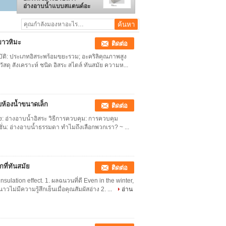
อ่างอาบน้ำแบบสแตนด์อะ
โลนขนาดเล็ก
ขาวหิมะ
ติดต่อ
ัติ: ประเภทอิสระพร้อมขยะรวม; อะคริลิคุณภาพสูง
 วัสดุ สังเคราะห์ ชนิด อิสระ สไตล์ ทันสมัย ความห...
บห้องน้ำขนาดเล็ก
ติดต่อ
าง: อ่างอาบน้ำอิสระ วิธีการควบคุม: การควบคุม
ก์ชั่น: อ่างอาบน้ำธรรมดา ทำไมถึงเลือกพวกเรา? ~ ...
ที่ทันสมัย
ติดต่อ
lation effect. 1. ผลฉนวนที่ดี Even in the winter,
ไม่มีความรู้สึกเย็นเมื่อคุณสัมผัสอ่าง 2. ...
อ่าน