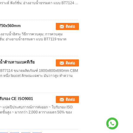
เคราะห์ ฟังก์ชั่น: อ่างอาบน้ำธรรมดา แบบ BT7124 ...
70x750x560mm
ติดต่อ
อ่างอาบน้ำอิสระ วิธีการควบคุม: การควบคุม
ฟังก์ชั่น: อ่างอาบน้ำธรรมดา แบบ BT7119 ขนาด
งน้ำต้านทานแบคทีเรีย
ติดต่อ
 แบบ BT7114 ขนาดผลิตภัณฑ์ 1800x800x690mm CBM
Drain หนึ่ง faucet ลักษณะเฉพาะ มันวาวสูง ทำความ
ยรับรอง CE ISO9001
ติดต่อ
? ~ แปดปีประสบการณ์การส่งออก ~ ใบรับรอง ISO
ขั้นสูง ~ มากกว่า 2,000 ตารางเมตร 50% ของ