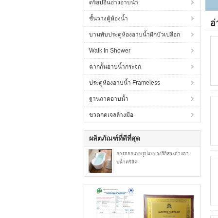
ดร็อปอินอ่างอาบน้ำ
ชั้นวางตู้ห้องน้ำ
อ่
บานพับประตูห้องอาบน้ำฝักบัวเปลือก
Walk In Shower
ฉากกั้นอาบน้ำกระจก
ประตูห้องอาบน้ำ Frameless
ฐานถาดอาบน้ำ
ขวดกดเจลล้างมือ
ผลิตภัณฑ์ที่ดีที่สุด
การออกแบบรูปแบบวงรีอิสระอ่างอา
บน้ำคริลิค